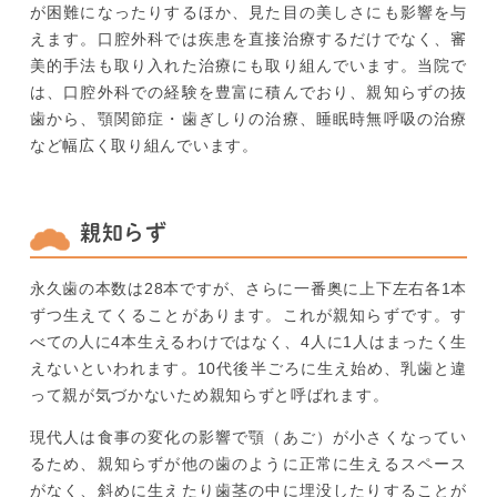
が困難になったりするほか、見た目の美しさにも影響を与
えます。口腔外科では疾患を直接治療するだけでなく、審
美的手法も取り入れた治療にも取り組んでいます。当院で
は、口腔外科での経験を豊富に積んでおり、親知らずの抜
歯から、顎関節症・歯ぎしりの治療、睡眠時無呼吸の治療
など幅広く取り組んでいます。
親知らず
永久歯の本数は28本ですが、さらに一番奥に上下左右各1本
ずつ生えてくることがあります。これが親知らずです。す
べての人に4本生えるわけではなく、4人に1人はまったく生
えないといわれます。10代後半ごろに生え始め、乳歯と違
って親が気づかないため親知らずと呼ばれます。
現代人は食事の変化の影響で顎（あご）が小さくなってい
るため、親知らずが他の歯のように正常に生えるスペース
がなく、斜めに生えたり歯茎の中に埋没したりすることが