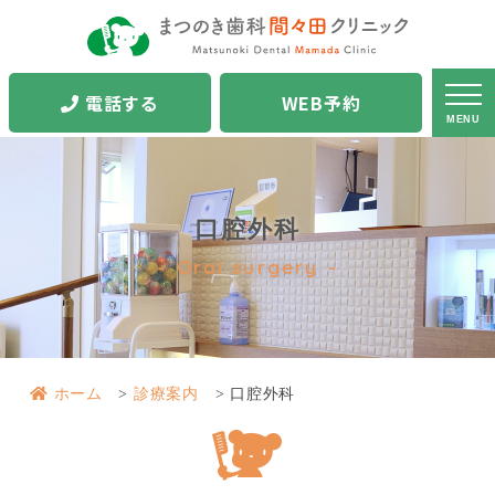
電話する
WEB予約
MENU
口腔外科
Oral surgery
ホーム
診療案内
口腔外科