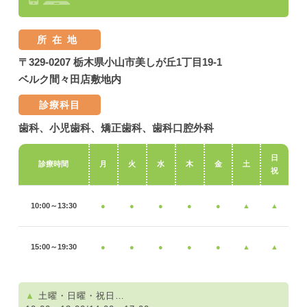
所在地
〒329-0207 栃木県小山市美しが丘1丁目19-1
ベルク間々田店敷地内
診療科目
歯科、小児歯科、矯正歯科、歯科口腔外科
日
診療時間
月
火
水
木
金
土
祝
10:00～13:30
●
●
●
●
●
▲
▲
15:00～19:30
●
●
●
●
●
▲
▲
▲
土曜・日曜・祝日…