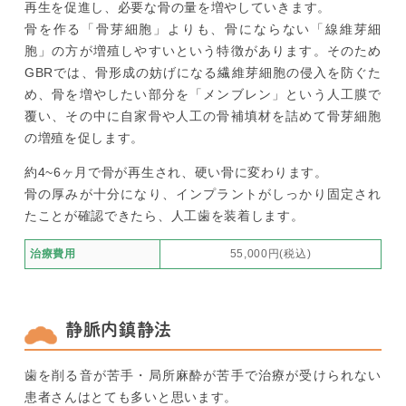
再生を促進し、必要な骨の量を増やしていきます。
骨を作る「骨芽細胞」よりも、骨にならない「線維芽細
胞」の方が増殖しやすいという特徴があります。そのため
GBRでは、骨形成の妨げになる繊維芽細胞の侵入を防ぐた
め、骨を増やしたい部分を「メンブレン」という人工膜で
覆い、その中に自家骨や人工の骨補填材を詰めて骨芽細胞
の増殖を促します。
約4~6ヶ月で骨が再生され、硬い骨に変わります。
骨の厚みが十分になり、インプラントがしっかり固定され
たことが確認できたら、人工歯を装着します。
治療費用
55,000円(税込)
静脈内鎮静法
歯を削る音が苦手・局所麻酔が苦手で治療が受けられない
患者さんはとても多いと思います。