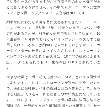
ているケースがありますが、正直安全性の面から疑問があ
ると言わざるを得ません。その中でもストローマンは世界
シェアは世界トップクラスで、安心感はNO.1です。
約半世紀にわたり研究を基に改善されてきたストローマン
インプラントは、埋入後、5年、10年という長いスパンで安
定性があることが、科学的な研究で実証されています。10
年生存率（10年間でどれくらいインプラントを失わずに使
用し続けているか）は約90％と言われていますが、メーカ
ーやドクターの技量によって左右されます。ストローマン
インプラントの安全性と耐久性は、10年間の研究による実
証データにも現れており、生存率は98.8％とされていま
す。
大きな特徴は、骨に植える部分の「SLA」という表面性状
にあります。これは、ストローマンが独自に開発したもの
で、表面に顕微鏡レベルの微細な凹凸を作ることで、骨を
作る細胞が入り込み、骨と結合しやすい構造になっていま
す。これにより、インプラントと骨の早期の強固な結合が
期待でき、一般的な方だと最低6週間という短期間で、被せ