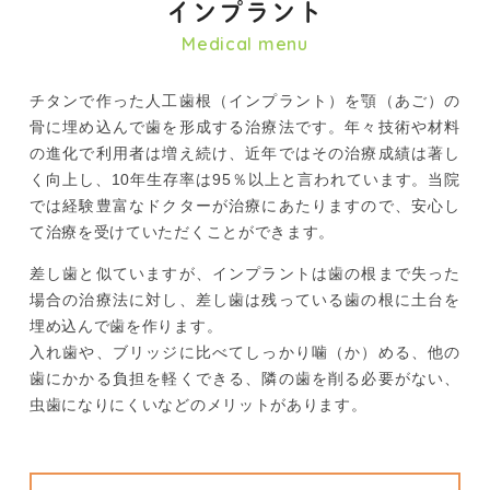
インプラント
Medical menu
チタンで作った人工歯根（インプラント）を顎（あご）の
骨に埋め込んで歯を形成する治療法です。年々技術や材料
の進化で利用者は増え続け、近年ではその治療成績は著し
く向上し、10年生存率は95％以上と言われています。当院
では経験豊富なドクターが治療にあたりますので、安心し
て治療を受けていただくことができます。
差し歯と似ていますが、インプラントは歯の根まで失った
場合の治療法に対し、差し歯は残っている歯の根に土台を
埋め込んで歯を作ります。
入れ歯や、ブリッジに比べてしっかり噛（か）める、他の
歯にかかる負担を軽くできる、隣の歯を削る必要がない、
虫歯になりにくいなどのメリットがあります。